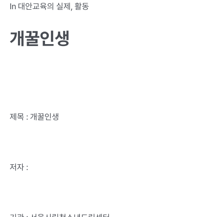
In
대안교육의 실제
,
활동
개꿀인생
제목 : 개꿀인생
저자 :