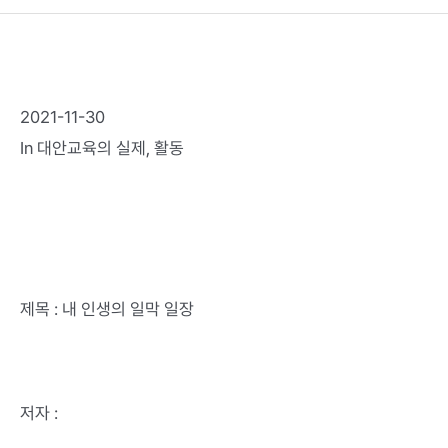
2021-11-30
In
대안교육의 실제
,
활동
제목 : 내 인생의 일막 일장
저자 :