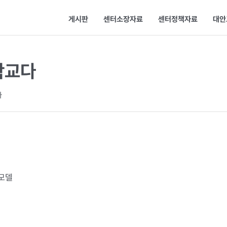
게시판
센터소장자료
센터정책자료
대안
학교다
다
모델