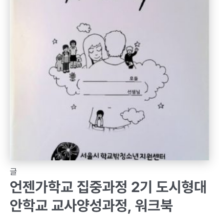
글
언젠가학교 집중과정 2기 도시형대
안학교 교사양성과정, 워크북