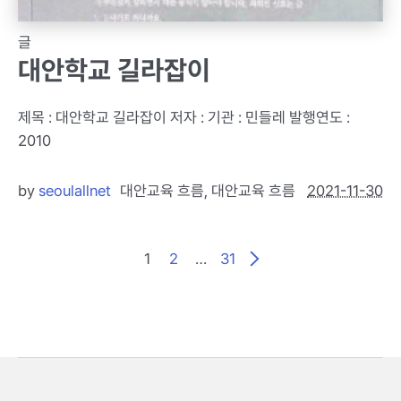
글
대안학교 길라잡이
제목 : 대안학교 길라잡이 저자 : 기관 : 민들레 발행연도 :
2010
by
seoulallnet
대안교육 흐름
,
대안교육 흐름
2021-11-30
1
2
…
31