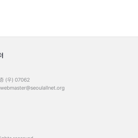
터
(우) 07062
 webmaster@seoulallnet.org