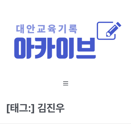
[태그:]
김진우