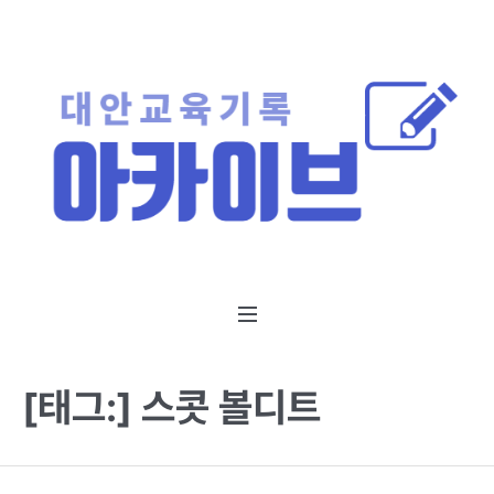
[태그:]
스콧 볼디트