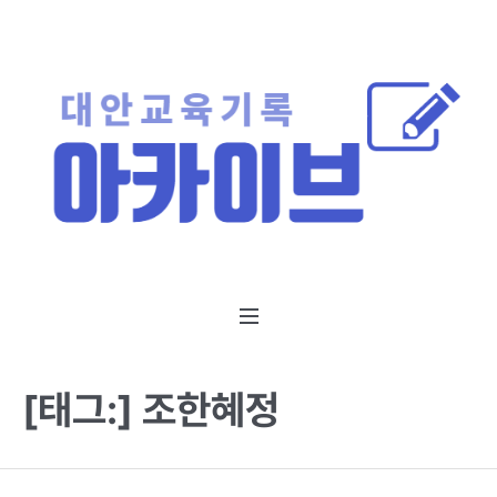
[태그:]
조한혜정